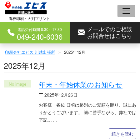
コ
ン
看板印刷・大判プリント
テ
メールでのご相談
ン
電話受付時間 8:30～17:30
049-240-6036
お問合せはこちら
ツ
へ
印刷会社エビス 川越出張所
2025年12月
ス
2025年12月
キ
ッ
プ
年末・年始休業のお知らせ
2025年12月26日
お客様 各位 日頃は格別のご愛顧を賜り、誠にあ
りがとうございます。 誠に勝手ながら、弊社では
下記…
続きを読む