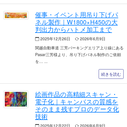
催事・イベント用吊り下げパ
ネル製作｜W1800×H450の大
判出力からハトメ加工まで
2025年12月26日
2026年6月9日
関越自動車道 三芳パーキングエリア上り線にある
Pasar三芳様より、吊り下げパネル制作のご依頼
を…
続きを読む
絵画作品の高精細スキャン・
電子化｜キャンバスの質感を
そのまま残すプロのデータ化
技術
2025年12月22日
2026年6月9日