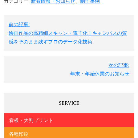
カテゴリー:
新着情報・お知らせ
、
制作事例
投
前の記事:
稿
絵画作品の高精細スキャン・電子化｜キャンバスの質
ナ
感をそのまま残すプロのデータ化技術
ビ
ゲ
ー
次の記事:
シ
年末・年始休業のお知らせ
ョ
ン
SERVICE
看板・大判プリント
各種印刷