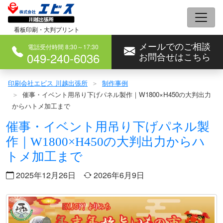
コ
ン
看板印刷・大判プリント
テ
メールでのご相談
ン
電話受付時間 8:30～17:30
049-240-6036
お問合せはこちら
ツ
へ
印刷会社エビス 川越出張所
制作事例
ス
催事・イベント用吊り下げパネル製作｜W1800×H450の大判出力
キ
からハトメ加工まで
ッ
催事・イベント用吊り下げパネル製
プ
作｜W1800×H450の大判出力からハ
トメ加工まで
2025年12月26日
2026年6月9日