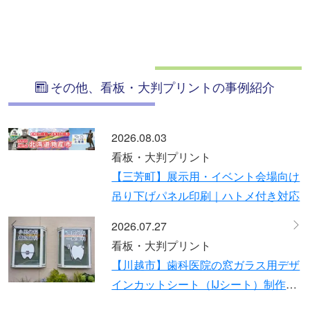
その他、看板・大判プリントの事例紹介
2026.07.21
看板・大判プリント
場向け
【草加市】賃貸物件名のステンレ
き対応
り文字制作と設置事例 デザイン
設置まで対応
2026.07.13
Previous
Ne
看板・大判プリント
用デザ
保育施設の壁面看板リニューアル
制作・
作・施工事例｜既存撤去からデー
付けま
給での新規設置まで一貫対応