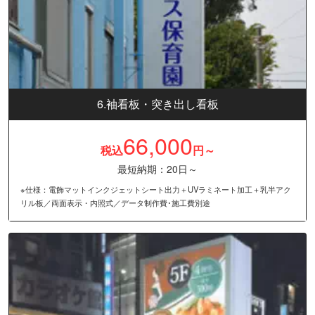
6.袖看板・突き出し看板
66,000
税込
円～
最短納期：20日～
※仕様：電飾マットインクジェットシート出力＋UVラミネート加工＋乳半アク
リル板／両面表示・内照式／データ制作費･施工費別途