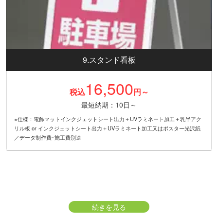
9.スタンド看板
16,500
税込
円～
最短納期：10日～
※仕様：電飾マットインクジェットシート出力＋UVラミネート加工＋乳半アク
リル板 or インクジェットシート出力＋UVラミネート加工又はポスター光沢紙
／データ制作費･施工費別途
続きを見る