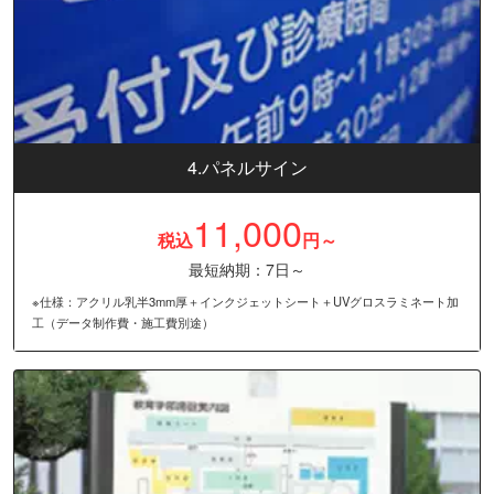
4.パネルサイン
11,000
税込
円～
最短納期：7日～
※仕様：アクリル乳半3mm厚＋インクジェットシート＋UVグロスラミネート加
工（データ制作費・施工費別途）