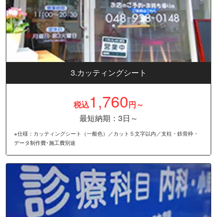
3.カッティングシート
1,760
税込
円～
最短納期：3日～
※仕様：カッティングシート（一般色）／カット５文字以内／支柱・鉄骨枠・
データ制作費･施工費別途