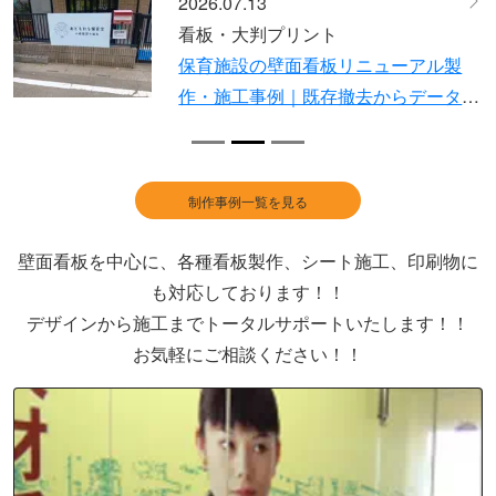
2026.07.13
Previous
Ne
看板・大判プリント
保育施設の壁面看板リニューアル製
作・施工事例｜既存撤去からデータ支
給での新規設置まで一貫対応
制作事例一覧を見る
壁面看板を中心に、各種看板製作、シート施工、印刷物に
も対応しております！！
デザインから施工までトータルサポートいたします！！
お気軽にご相談ください！！