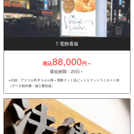
7.電飾看板
88,000
税込
円～
最短納期：20日～
※仕様：アクリル乳半３ｍｍ厚＋電飾マット塩ビ＋ＵＶマットラミネート加
（データ制作費・施工費別途）