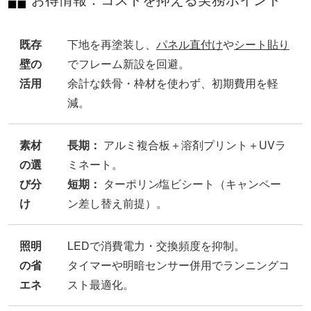
お得情報：コストを抑える実務ポイント
既存
下地を再塗装し、
パネル直付け
や
シート貼り
壁の
でフレーム新設を回避。
活用
余計な鉄骨・枠材を使わず、初期費用を軽
減。
素材
長期：
アルミ複合板＋溶剤プリント＋UVラ
の選
ミネート。
び分
短期：
ターポリン∕塩ビシート（キャンペー
け
ン差し替え前提）。
照明
LEDで消費電力・交換頻度を抑制。
の省
タイマーや明暗センサー併用でランニングコ
エネ
スト最適化。