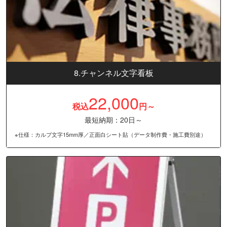
8.チャンネル文字看板
22,000
税込
円～
最短納期：20日～
※仕様：カルプ文字15mm厚／正面白シート貼（データ制作費・施工費別途）