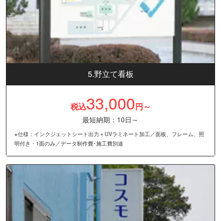
5.野立て看板
33,000
税込
円～
最短納期：10日～
※仕様：インクジェットシート出力＋UVラミネート加工／面板、フレーム、照
明付き・1面のみ／データ制作費･施工費別途