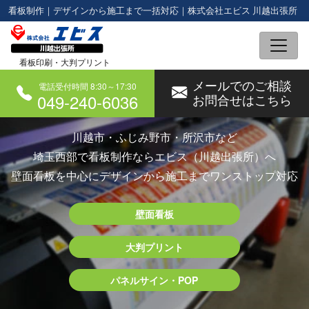
コ
看板制作｜デザインから施工まで一括対応｜株式会社エビス 川越出張所
ン
テ
看板印刷・大判プリント
ン
メールでのご相談
ツ
電話受付時間 8:30～17:30
049-240-6036
お問合せはこちら
へ
ス
川越市・ふじみ野市・所沢市など
キ
埼玉西部で看板制作ならエビス（川越出張所）へ
ッ
壁面看板を中心にデザインから施工までワンストップ対応
プ
壁面看板
大判プリント
パネルサイン・POP