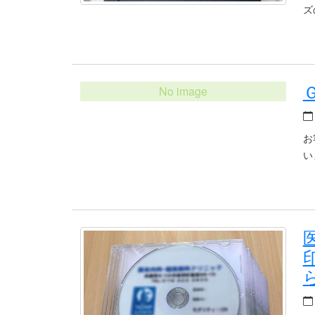
ズ
お
い