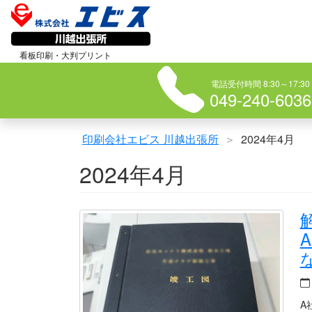
コ
ン
テ
看板印刷・大判プリント
ン
電話受付時間 8:30～17:30
ツ
049-240-6036
へ
ス
印刷会社エビス 川越出張所
2024年4月
キ
ッ
2024年4月
プ
A