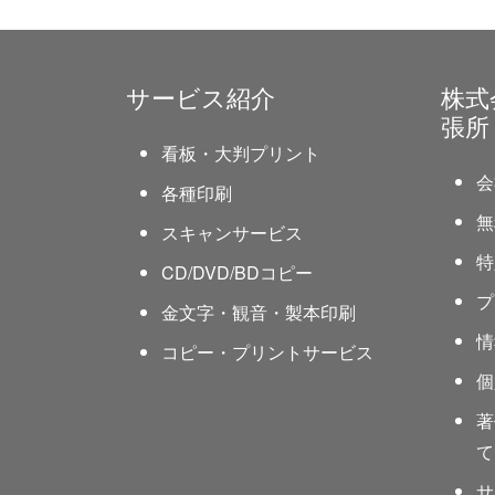
サービス紹介
株式
張所
看板・大判プリント
会
各種印刷
無
スキャンサービス
特
CD/DVD/BDコピー
プ
金文字・観音・製本印刷
情
コピー・プリントサービス
個
著
て
サ