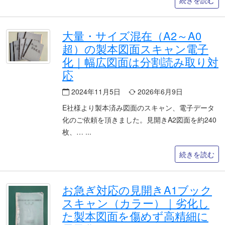
続きを読む
大量・サイズ混在（A2～A0
超）の製本図面スキャン電子
化｜幅広図面は分割読み取り対
応
2024年11月5日
2026年6月9日
E社様より製本済み図面のスキャン、電子データ
化のご依頼を頂きました。見開きA2図面を約240
枚、…
続きを読む
お急ぎ対応の見開きA1ブック
スキャン（カラー）｜劣化し
た製本図面を傷めず高精細に