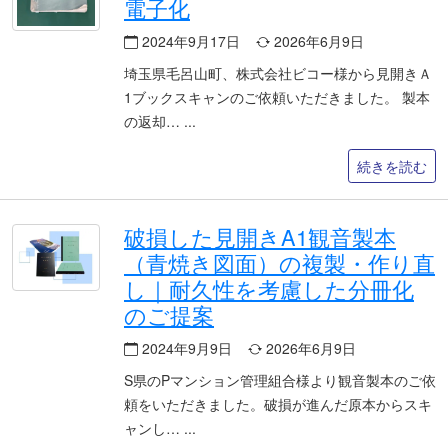
電子化
2024年9月17日
2026年6月9日
埼玉県毛呂山町、株式会社ビコー様から見開きＡ
1ブックスキャンのご依頼いただきました。 製本
の返却…
続きを読む
破損した見開きA1観音製本
（青焼き図面）の複製・作り直
し｜耐久性を考慮した分冊化
のご提案
2024年9月9日
2026年6月9日
S県のPマンション管理組合様より観音製本のご依
頼をいただきました。破損が進んだ原本からスキ
ャンし…