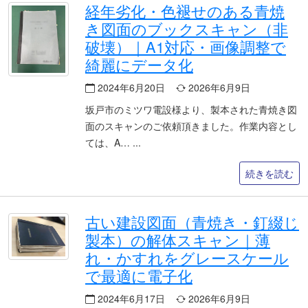
経年劣化・色褪せのある青焼
き図面のブックスキャン（非
破壊）｜A1対応・画像調整で
綺麗にデータ化
2024年6月20日
2026年6月9日
坂戸市のミツワ電設様より、製本された青焼き図
面のスキャンのご依頼頂きました。作業内容とし
ては、A…
続きを読む
古い建設図面（青焼き・釘綴じ
製本）の解体スキャン｜薄
れ・かすれをグレースケール
で最適に電子化
2024年6月17日
2026年6月9日