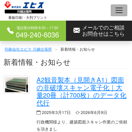
コ
ン
看板印刷・大判プリント
テ
メールでのご相談
ン
電話受付時間 8:30～17:30
049-240-6036
お問合せはこちら
ツ
へ
印刷会社エビス 川越出張所
新着情報・お知らせ
ス
新着情報・お知らせ
キ
ッ
プ
A2観音製本（見開きA1）図面
の非破壊スキャン電子化｜大
量20冊（計700枚）のデータ化
代行
2025年3月17日
2026年6月9日
行政機関様より、建築図面スキャン作業のご依頼
を頂きまし