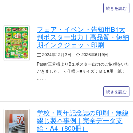
続きを読む
フェア・イベント告知用B1大
判ポスター出力｜高品質・短納
期インクジェット印刷
2024年12月2日
2026年6月9日
Pasar三芳様よりB１ポスター出力のご依頼をいた
だきました。 ＜仕様＞■サイズ：Ｂ１■用 紙：
…
続きを読む
学校・周年記念誌の印刷・無線
綴じ製本事例｜完全データ支
給・A4（800冊）