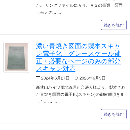
た。 リングファイルにＡ４、Ａ３の書類、図面
（モノク…
続きを読む
濃い青焼き図面の製本スキャ
ン電子化｜グレースケール補
正・必要なページのみの部分
スキャン対応
2024年6月27日
2026年6月9日
新狭山ハイツ団地管理組合法人様より、製本され
た青焼き図面の電子化(スキャン)の御依頼頂きま
した。…
続きを読む