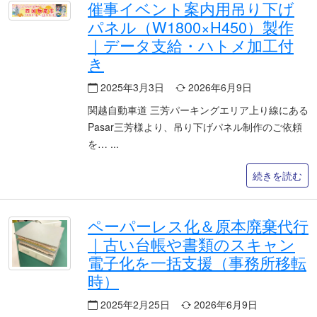
催事イベント案内用吊り下げ
パネル（W1800×H450）製作
｜データ支給・ハトメ加工付
き
2025年3月3日
2026年6月9日
関越自動車道 三芳パーキングエリア上り線にある
Pasar三芳様より、吊り下げパネル制作のご依頼
を…
続きを読む
ペーパーレス化＆原本廃棄代行
｜古い台帳や書類のスキャン
電子化を一括支援（事務所移転
時）
2025年2月25日
2026年6月9日