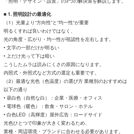
「照明・デザイン・設置」の3つの解決策を解説します。
■ 1. 照明設計の最適化
（1）光量より“方向性”と“均一性”が重要
明るくすれば良いわけではなく、
光の角度・広がり・均一性が視認性を左右します。
• 文字の一部だけが明るい
• 上だけ光って下は暗い
こうしたムラは読みにくさの原因になります。
内照式・外照式など方式の選定も重要です。
（2）最適な光色（色温度）の選び方 業種別のおすすめは
以下の通り
• 昼白色（自然な白）：企業・医療・オフィス
• 電球色（暖色）：飲食・サロン・ホテル
• 白色LED（高輝度）屋外広告：ロードサイド
光色ひとつで印象が大きく変わるため、
業種・周辺環境・ブランドに合わせる必要があります。