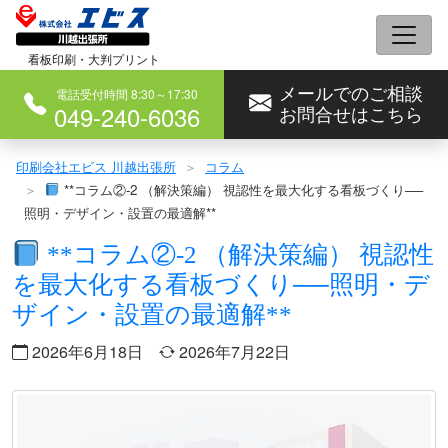
コ
ン
看板印刷・大判プリント
テ
メールでのご相談
ン
電話受付時間 8:30～17:30
049-240-6036
お問合せはこちら
ツ
へ
印刷会社エビス 川越出張所
コラム
ス
**コラム②-2 （解決策編） 視認性を最大化する看板づくり──
キ
照明・デザイン・設置の最適解**
ッ
**コラム②-2 （解決策編） 視認性
プ
を最大化する看板づくり──照明・デ
ザイン・設置の最適解**
2026年6月18日
2026年7月22日