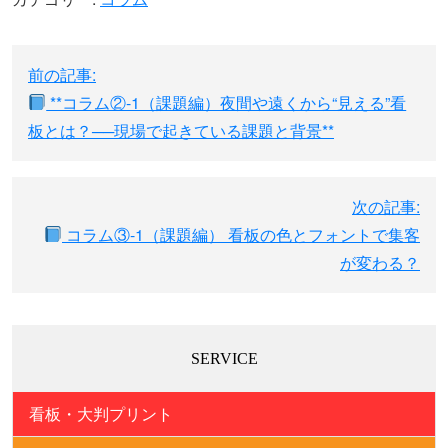
投
前の記事:
稿
**コラム②-1（課題編）夜間や遠くから“見える”看
ナ
板とは？──現場で起きている課題と背景**
ビ
ゲ
ー
次の記事:
シ
コラム③-1（課題編） 看板の色とフォントで集客
ョ
が変わる？
ン
SERVICE
看板・大判プリント