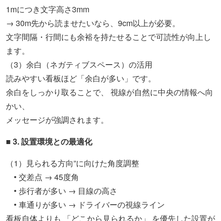
1mにつき文字高さ3mm
→ 30m先から読ませたいなら、9cm以上が必要。
文字間隔・行間にも余裕を持たせることで可読性が向上し
ます。
（3）余白（ネガティブスペース）の活用
読みやすい看板ほど「余白が多い」です。
余白をしっかり取ることで、 視線が自然に中央の情報へ向
かい、
メッセージが強調されます。
■ 3. 設置環境との最適化
（1）見られる方向”に向けた角度調整
• 交差点 → 45度角
• 歩行者が多い → 目線の高さ
• 車通りが多い → ドライバーの視線ライン
看板自体よりも 「どこから見られるか」 を優先した設置が