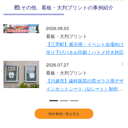
その他、看板・大判プリントの事例紹介
2026.07.21
看板・大判プリント
け
【草加市】賃貸物件名のステンレス切
応
り文字制作と設置事例 デザインから
設置まで対応
2026.07.13
Previous
Ne
看板・大判プリント
ザ
保育施設の壁面看板リニューアル製
・
作・施工事例｜既存撤去からデータ支
ま
給での新規設置まで一貫対応
制作事例一覧を見る