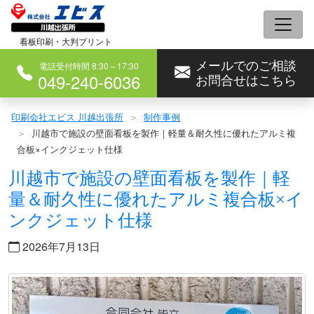
コ
ン
看板印刷・大判プリント
テ
メールでのご相談
ン
電話受付時間 8:30～17:30
049-240-6036
お問合せはこちら
ツ
へ
印刷会社エビス 川越出張所
制作事例
ス
川越市で施設の壁面看板を製作｜軽量＆耐久性に優れたアルミ複
キ
合板×インクジェット仕様
ッ
川越市で施設の壁面看板を製作｜軽
プ
量＆耐久性に優れたアルミ複合板×イ
ンクジェット仕様
2026年7月13日