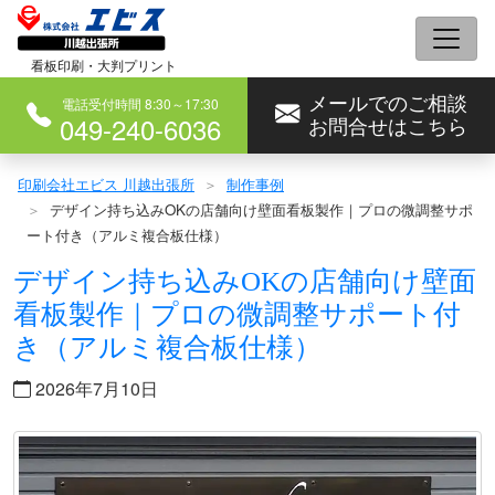
コ
ン
看板印刷・大判プリント
テ
メールでのご相談
ン
電話受付時間 8:30～17:30
049-240-6036
お問合せはこちら
ツ
へ
印刷会社エビス 川越出張所
制作事例
ス
デザイン持ち込みOKの店舗向け壁面看板製作｜プロの微調整サポ
キ
ート付き（アルミ複合板仕様）
ッ
デザイン持ち込みOKの店舗向け壁面
プ
看板製作｜プロの微調整サポート付
き（アルミ複合板仕様）
2026年7月10日