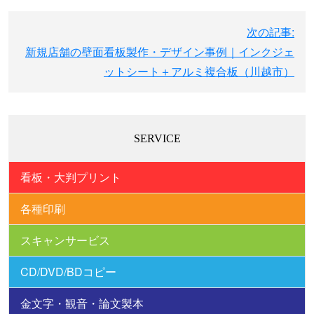
ゲ
ー
次の記事:
シ
新規店舗の壁面看板製作・デザイン事例｜インクジェ
ョ
ットシート＋アルミ複合板（川越市）
ン
SERVICE
看板・大判プリント
各種印刷
スキャンサービス
CD/DVD/BDコピー
金文字・観音・論文製本