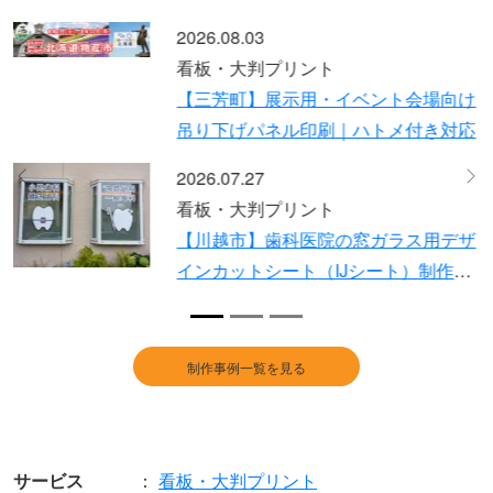
2026.07.21
看板・大判プリント
け
【草加市】賃貸物件名のステンレス切
応
り文字制作と設置事例 デザインから
設置まで対応
2026.07.13
Previous
Ne
看板・大判プリント
ザ
保育施設の壁面看板リニューアル製
・
作・施工事例｜既存撤去からデータ支
ま
給での新規設置まで一貫対応
制作事例一覧を見る
サービス
看板・大判プリント