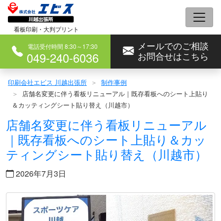
コ
ン
看板印刷・大判プリント
テ
メールでのご相談
ン
電話受付時間 8:30～17:30
049-240-6036
お問合せはこちら
ツ
へ
印刷会社エビス 川越出張所
制作事例
ス
店舗名変更に伴う看板リニューアル｜既存看板へのシート上貼り
キ
＆カッティングシート貼り替え（川越市）
ッ
店舗名変更に伴う看板リニューアル
プ
｜既存看板へのシート上貼り＆カッ
ティングシート貼り替え（川越市）
2026年7月3日