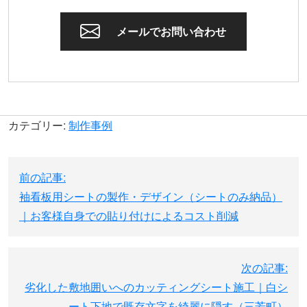
メールでお問い合わせ
カテゴリー:
制作事例
投
前の記事:
稿
袖看板用シートの製作・デザイン（シートのみ納品）
ナ
｜お客様自身での貼り付けによるコスト削減
ビ
ゲ
ー
次の記事:
シ
劣化した敷地囲いへのカッティングシート施工｜白シ
ョ
ート下地で既存文字を綺麗に隠す（三芳町）