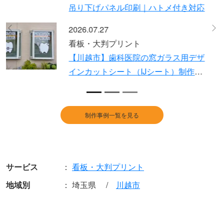
り文字制作と設置事例 デザインから
設置まで対応
2026.07.13
Previous
Ne
看板・大判プリント
保育施設の壁面看板リニューアル製
作・施工事例｜既存撤去からデータ支
給での新規設置まで一貫対応
制作事例一覧を見る
サービス
看板・大判プリント
地域別
埼玉県
川越市