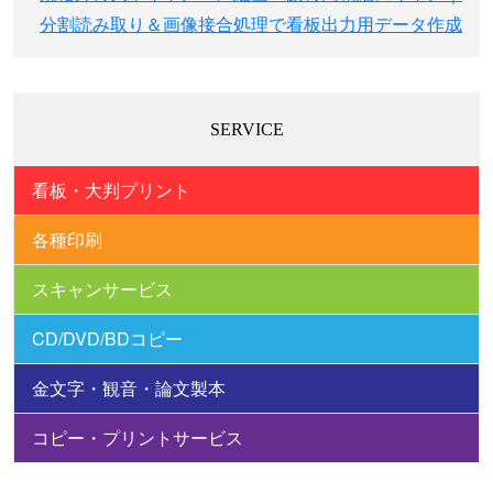
次の記事:
シ
規格外の大型キャンバス絵画・旗の高精細スキャン｜
ョ
分割読み取り＆画像接合処理で看板出力用データ作成
ン
SERVICE
看板・大判プリント
各種印刷
スキャンサービス
CD/DVD/BDコピー
金文字・観音・論文製本
コピー・プリントサービス