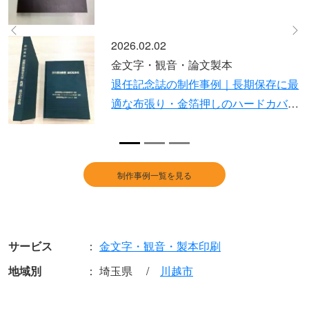
2025.07.07
Previous
Ne
金文字・観音・論文製本
存に最
原稿持ち込みで作る上製本（黒表
カバー
金文字箔押し）｜短納期対応の2穴
ス止めハードカバー
制作事例一覧を見る
サービス
金文字・観音・製本印刷
地域別
埼玉県
川越市