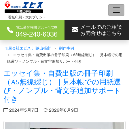
コ
ン
看板印刷・大判プリント
テ
メールでのご相談
ン
電話受付時間 8:30～17:30
049-240-6036
お問合せはこちら
ツ
へ
印刷会社エビス 川越出張所
制作事例
ス
エッセイ集・自費出版の冊子印刷（A5無線綴じ）｜見本帳での用
キ
紙選び・ノンブル・背文字追加サポート付き
ッ
エッセイ集・自費出版の冊子印刷
プ
（A5無線綴じ）｜見本帳での用紙選
び・ノンブル・背文字追加サポート
付き
2024年5月7日
2026年6月9日